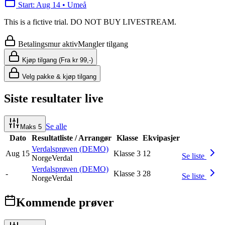
Start
:
Aug 14
•
Umeå
This is a fictive trial. DO NOT BUY LIVESTREAM.
Betalingsmur aktiv
Mangler tilgang
Kjøp tilgang (Fra kr 99,-)
Velg pakke & kjøp tilgang
Siste resultater live
Se alle
Maks
5
Dato
Resultatliste / Arrangør
Klasse
Ekvipasjer
Verdalsprøven (DEMO)
Aug 15
Klasse 3
12
Se liste
Norge
Verdal
Verdalsprøven (DEMO)
-
Klasse 3
28
Se liste
Norge
Verdal
Kommende prøver