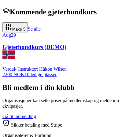
Kommende gjeterhundkurs
Se alle
Maks
5
Aug
29
Gjeterhundkurs (DEMO)
Verdal
• Instruktør:
Håkon Wilsen
2200 NOK
10
ledige plasser
Bli medlem i din klubb
Organisasjoner kan sette priser på medlemskap og melde inn
ekvipasjer.
Gå til innmelding
Sikker betaling med Stripe
Organisatører & Forbund