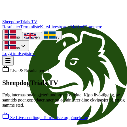
Sheepdog
Trials
.TV
Resultater
Terminliste
Kurs
Livestreams
Marked
Dommere
no
en
sv
no
Logg inn
Registrer
Live & Resultatportal
Sheepdog
Trials
.TV
Følg internasjonale gjeterhundprøver direkte. Kjøp live-tilgang, se
sanntids poengoppdateringer og administrer dine ekvipasjer på ett og
samme sted.
Se Live-sendinger
Terminliste og påmelding