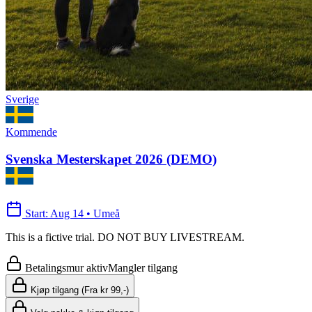
Sverige
Kommende
Svenska Mesterskapet 2026 (DEMO)
Start
:
Aug 14
•
Umeå
This is a fictive trial. DO NOT BUY LIVESTREAM.
Betalingsmur aktiv
Mangler tilgang
Kjøp tilgang (Fra kr 99,-)