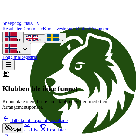
Sheepdog
Trials
.TV
Resultater
Terminliste
Kurs
Livestreams
Marked
Dommere
no
en
sv
no
Logg inn
Registrer
Klubben ble ikke funnet
Kunne ikke identifisere noen klubb registrert med stien
/
arrangementsponsor
.
Tilbake til nasjonal hovedside
Live
Resultater
Skjul